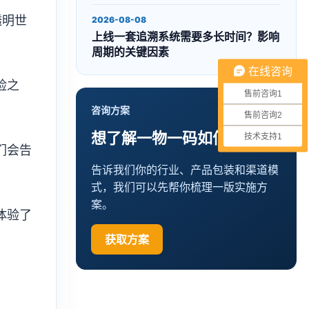
透明世
2026-08-08
上线一套追溯系统需要多长时间？影响
周期的关键因素
在线咨询
险之
售前咨询1
咨询方案
售前咨询2
想了解一物一码如何落地？
技术支持1
们会告
告诉我们你的行业、产品包装和渠道模
式，我们可以先帮你梳理一版实施方
案。
体验了
获取方案