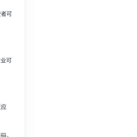
费者可
企业可
泛应
维码，