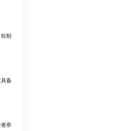
目标制
应具备
费者参