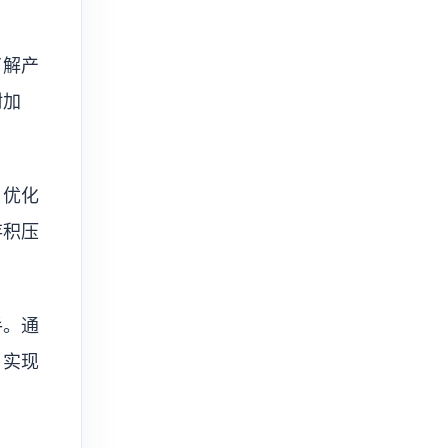
了解产
附加
，优化
存积压
手。通
，实现