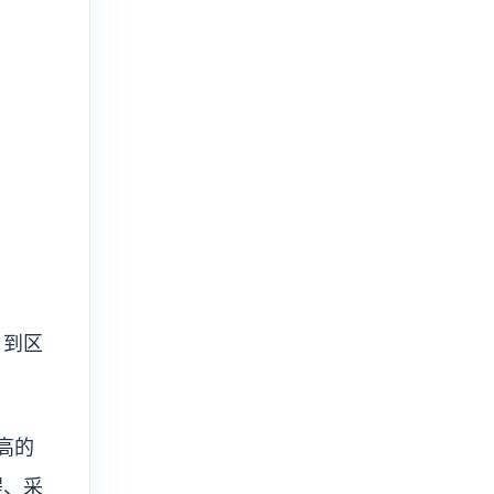
，到区
高的
程、采