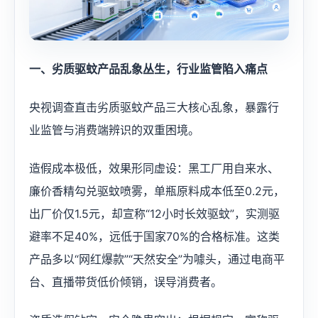
一、劣质驱蚊产品乱象丛生，行业监管陷入痛点
央视调查直击劣质驱蚊产品三大核心乱象，暴露行
业监管与消费端辨识的双重困境。
造假成本极低，效果形同虚设：黑工厂用自来水、
廉价香精勾兑驱蚊喷雾，单瓶原料成本低至0.2元，
出厂价仅1.5元，却宣称“12小时长效驱蚊”，实测驱
避率不足40%，远低于国家70%的合格标准。这类
产品多以“网红爆款”“天然安全”为噱头，通过电商平
台、直播带货低价倾销，误导消费者。