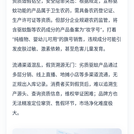
资质造假钻空，安全隐患突出：根据规定，宣称驱
蚊功能的产品属于卫生农药，需具备农药登记证、
生产许可证等资质。但部分企业规避农药监管，将
含驱蚊酯等农药成分的产品备案为“妆字号”，打着
“纯植物、婴幼儿可用”的旗号销售，违规成分可能引
发皮肤过敏、激素依赖，甚至危害儿童发育。
流通渠道混乱，假货溯源无门：劣质驱蚊产品通过
多层分销、线上直播、地摊小店等多渠道流通，无
正规出入库记录。消费者买到假货后，难以追溯生
产源头、查询资质信息，维权举证困难；品牌方也
无法精准定位窜货、售假环节，市场净化难度极
大。