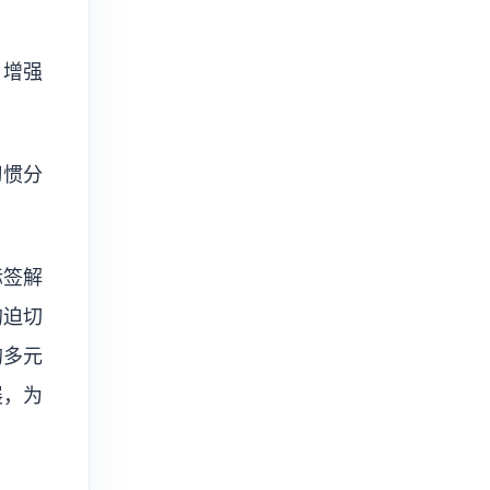
，增强
习惯分
标签解
的迫切
的多元
展，为