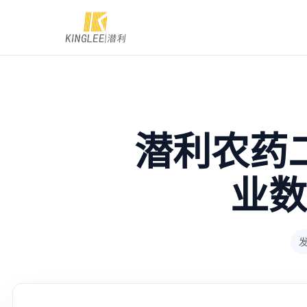
潜利农药
业数
发