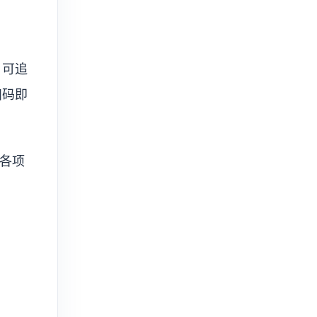
、可追
扫码即
各项