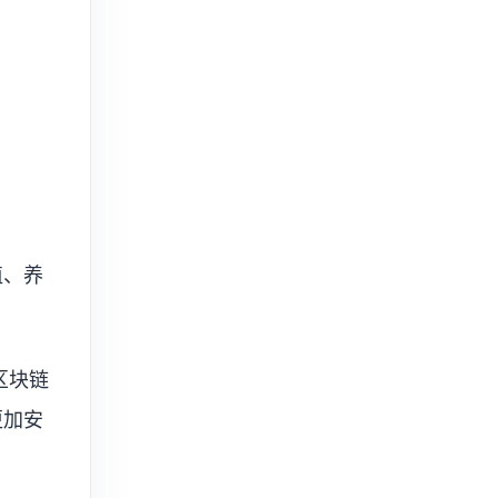
植、养
区块链
更加安