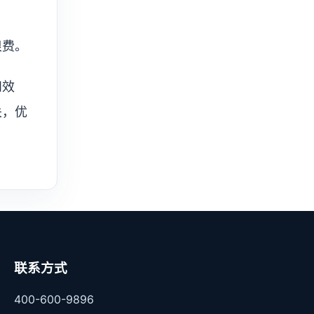
浪费。
和效
关，优
联系方式
400-600-9896