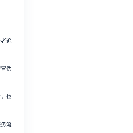
费者追
假冒伪
时，也
服务流