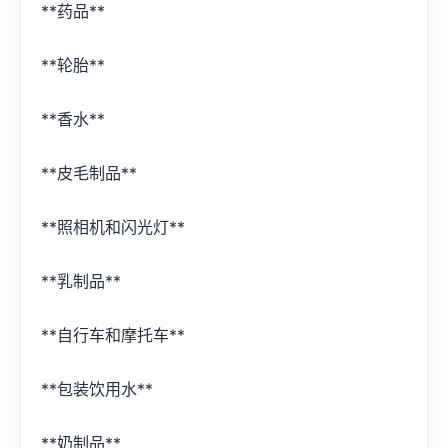
‍**药品**
**轮胎**
**香水**
**皮毛制品**
**照相机和闪光灯**
**乳制品**
**自行车和摩托车**
**包装饮用水**
**奶制品**