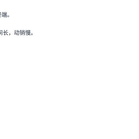
终端。
间长，动销慢。
。