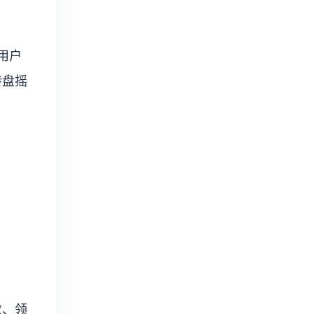
用户
转盘摇
数、领